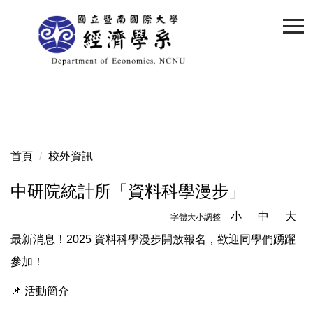
跳
到
主
要
內
容
區
首頁
校外資訊
中研院統計所「資料科學漫步」
小
中
大
字體大小調整
最新消息！2025 資料科學漫步開放報名，歡迎同學們踴躍
參加！
📌 活動簡介