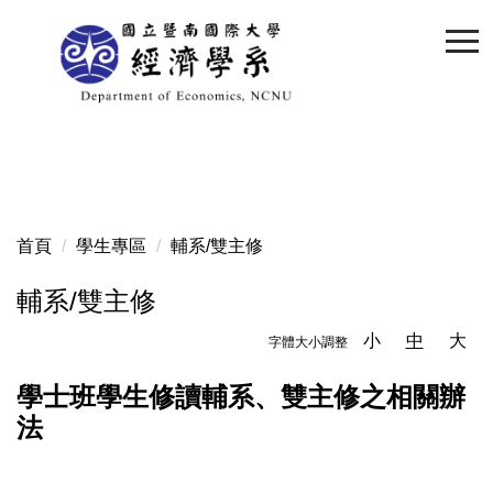
跳
到
主
要
內
容
區
首頁
學生專區
輔系/雙主修
輔系/雙主修
小
中
大
字體大小調整
學士班學生修讀輔系、雙主修之相關辦
法