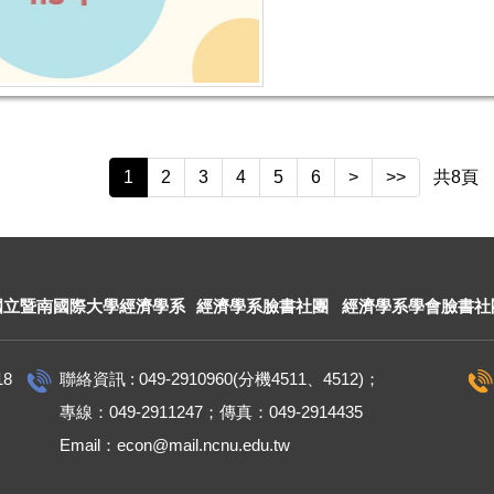
1
2
3
4
5
6
>
>>
共
8
頁
國立暨南國際大學經濟學系
經濟學系臉書社團
經濟學系學會臉書社
18
聯絡資訊 : 049-2910960(分機4511、4512)；
專線：049-2911247；傳真：049-2914435
Email：econ@mail.ncnu.edu.tw