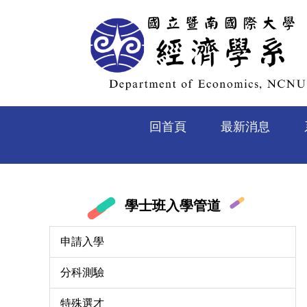
跳
到
主
要
內
容
區
回首頁
最新消息
學士班入學管道
申請入學
分科測驗
特殊選才