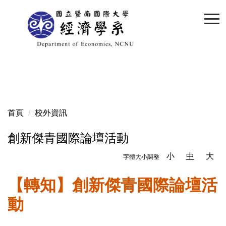
跳
到
主
要
內
容
區
首頁
校外資訊
創新傑青國際論壇活動
小
中
大
字體大小調整
【轉知】創新傑青國際論壇活
動