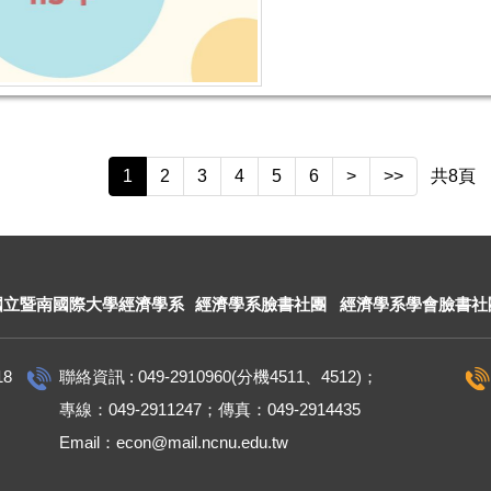
1
2
3
4
5
6
>
>>
共
8
頁
國立暨南國際大學經濟學系
經濟學系臉書社團
經濟學系學會臉書社
18
聯絡資訊 : 049-2910960(分機4511、4512)；
專線：049-2911247；傳真：049-2914435
Email：econ@mail.ncnu.edu.tw